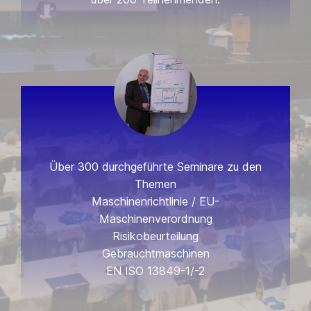
Über 300 durchgeführte Seminare zu den
Themen
Maschinenrichtlinie / EU-
Maschinenverordnung
Risikobeurteilung
Gebrauchtmaschinen
EN ISO 13849-1/-2